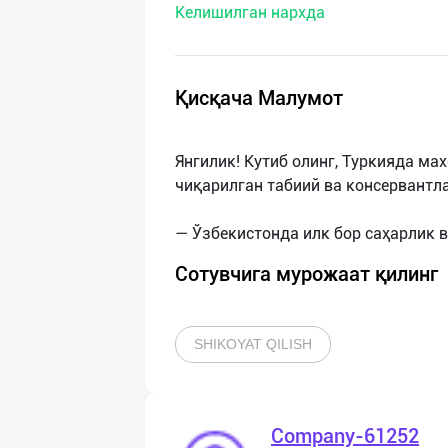
Келишилган нархда
нас
Техническая
поддержка
Қисқача Малумот
Поделиться
Янгилик! Кутиб олинг, Туркияда ма
приложением
чиқарилган табиий ва консервантла
Выход
о
Сотувчига мурожаат қилинг
SHIKOYAT QILISH
Company-61252