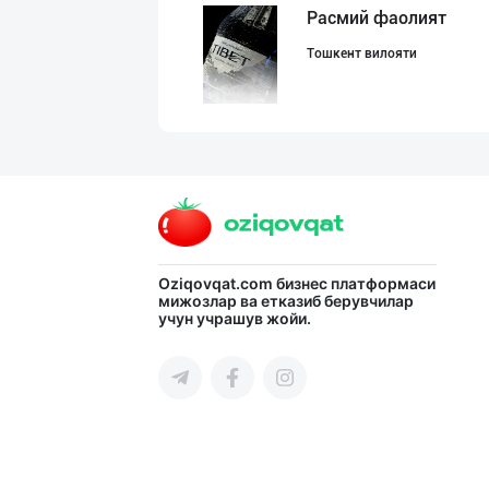
Расмий фаолият
Тошкент вилояти
INTER ROHAT — Ҳ
Тошкент шаҳри
Миллий маҳсулот
Oziqovqat.com
бизнес платформаси
мижозлар ва етказиб берувчилар
учун учрашув жойи.
Тошкент шаҳри
"NOV LIMONADLAR
Тошкент шаҳри