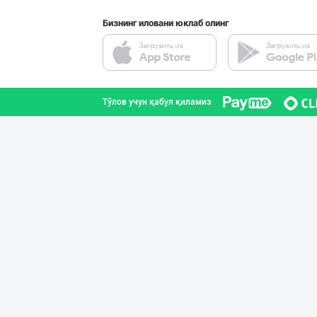
Бизнинг иловани юклаб олинг
"Behkhosh" — Эр
Тошкент шаҳри
Тўлов учун қабул қиламиз
Ичимлик бизнеси
Тошкент шаҳри
Ичимлик бизнеси
Тошкент шаҳри
Дилерларни ҳамк