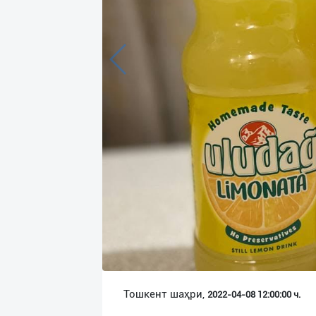
Язык
Личные
данные
Новости
2
Чаты
История
реферальных
переходов
Условия
использования
FAQ
Тошкент шаҳри,
2022-04-08 12:00:00 ч.
О