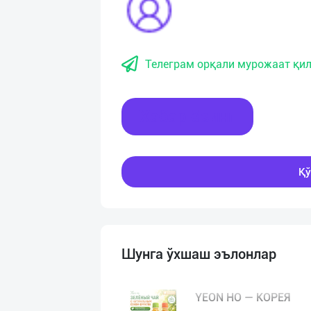
Телеграм орқали мурожаат қил
Хабар ёзинг
Қў
Шунга ўхшаш эълонлар
YEON HO — КОРЕЯ