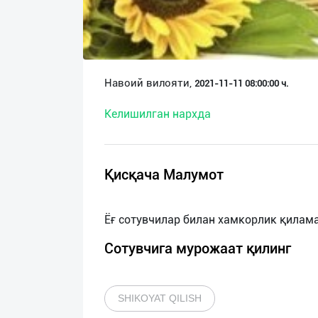
О
нас
Техническая
Навоий вилояти,
2021-11-11 08:00:00 ч.
поддержка
Келишилган нархда
Поделиться
приложением
Қисқача Малумот
Выход
о
Сотувчига мурожаат қилинг
SHIKOYAT QILISH