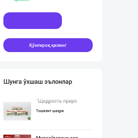
Хабар ёзинг
Қўнғироқ қилинг
Шунга ўхшаш эълонлар
"Щедрость приро
Тошкент шаҳри