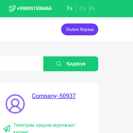
+998991506666
Ўз
O'z
Ру
Эълон бериш
Қидирув
Company-50937
Телеграм орқали мурожаат
қилинг.