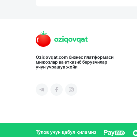
Oziqovqat.com
бизнес платформаси
мижозлар ва етказиб берувчилар
учун учрашув жойи.
Тўлов учун қабул қиламиз