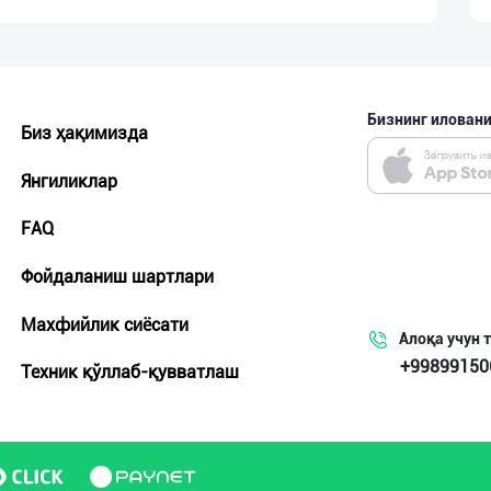
Бизнинг иловани
Биз ҳақимизда
Янгиликлар
FAQ
Фойдаланиш шартлари
Махфийлик сиёсати
Алоқа учун 
+99899150
Техник қўллаб-қувватлаш