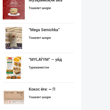
Музқаймоқчи ака
Тошкент шаҳри
"Mega Semichka"
Тошкент шаҳри
"MYLAÝYM" — уйд
Туркманистон
Кокос ёғи: ➖ П
Тошкент шаҳри