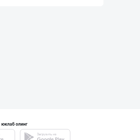
Янги бренд — ян
Наманган вилояти
Дилерларни ҳамк
Тошкент шаҳри
CS EXIMPORT МЧЖ
Тошкент шаҳри
 юклаб олинг
BARLETT OLTIN O
Фарғона вилояти