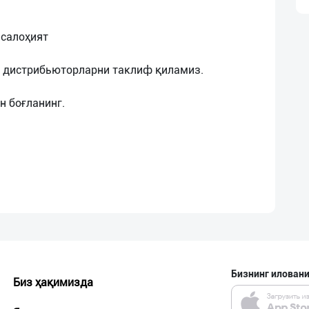
 салоҳият
а дистрибьюторларни таклиф қиламиз.
Бизнинг иловани
Биз ҳақимизда