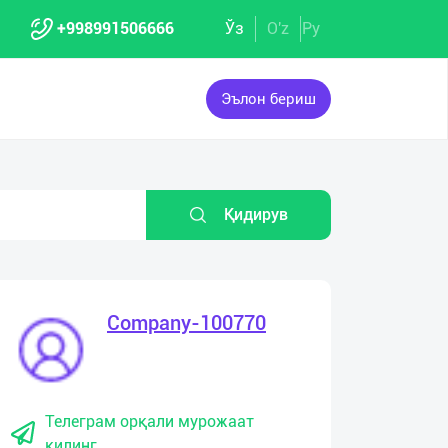
+998991506666
Ўз
O'z
Ру
Эълон бериш
Қидирув
Company-100770
Телеграм орқали мурожаат
қилинг.