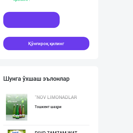
Хабар ёзинг
Қўнғироқ қилинг
Шунга ўхшаш эълонлар
"NOV LIMONADLAR
Тошкент шаҳри