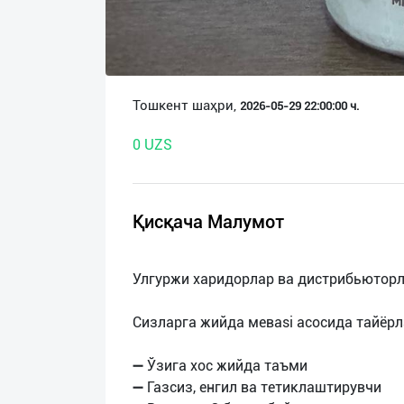
О
нас
Техническая
Тошкент шаҳри,
2026-05-29 22:00:00 ч.
поддержка
0 UZS
Поделиться
приложением
Қисқача Малумот
Выход
о
Улгуржи харидорлар ва дистрибьюторл
Сизларга жийда мевasi асосида тайёрл
➖ Ўзига хос жийда таъми
➖ Газсиз, енгил ва тетиклаштирувчи