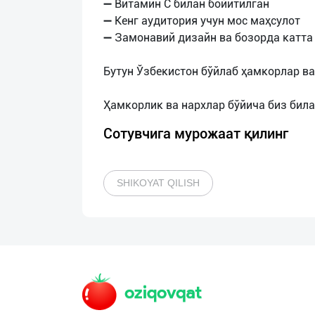
➖ Витамин C билан бойитилган
➖ Кенг аудитория учун мос маҳсулот
➖ Замонавий дизайн ва бозорда катта
Бутун Ўзбекистон бўйлаб ҳамкорлар в
Сотувчига мурожаат қилинг
SHIKOYAT QILISH