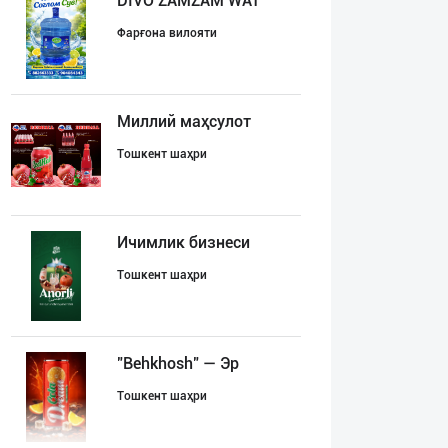
DIVO ZAMZAM WAT
Фарғона вилояти
Миллий маҳсулот
Тошкент шаҳри
Ичимлик бизнеси
Тошкент шаҳри
"Behkhosh" — Эр
Тошкент шаҳри