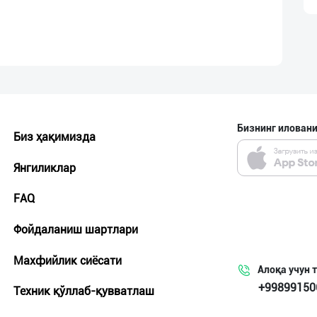
Бизнинг иловани
Биз ҳақимизда
Янгиликлар
FAQ
Фойдаланиш шартлари
Махфийлик сиёсати
Алоқа учун 
+99899150
Техник қўллаб-қувватлаш