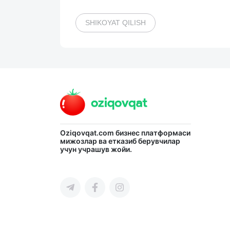
SHIKOYAT QILISH
Oziqovqat.com
бизнес платформаси
мижозлар ва етказиб берувчилар
учун учрашув жойи.