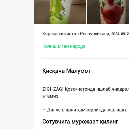
О
нас
Техническая
Қорақалпоғистон Республикаси,
2024-09-20
поддержка
Келишилган нархда
Поделиться
приложением
Қисқача Малумот
Выход
о
ZIGI-ZAGI Қозоғистонда ишлаб чиқари
этамиз.
Сотувчига мурожаат қилинг