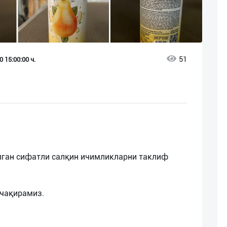
51
 15:00:00 ч.
лган сифатли салқин ичимликларни таклиф