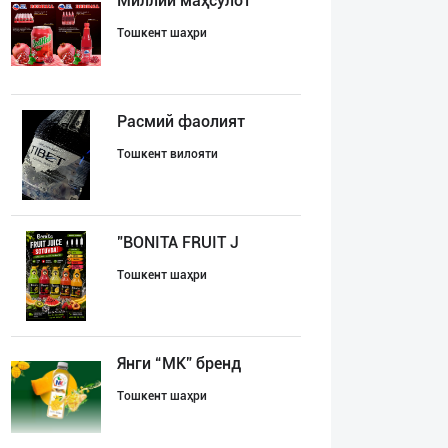
Миллий маҳсулот
Тошкент шаҳри
Расмий фаолият
Тошкент вилояти
"BONITA FRUIT J
Тошкент шаҳри
Янги “MK” бренд
Тошкент шаҳри