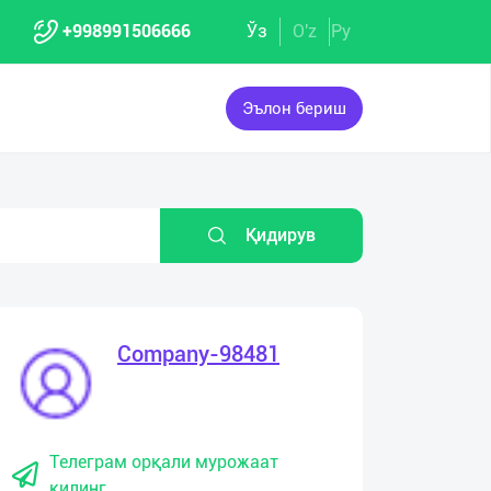
+998991506666
Ўз
O'z
Ру
Эълон бериш
Қидирув
Company-98481
Телеграм орқали мурожаат
қилинг.