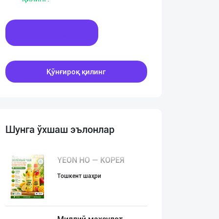
Хабар ёзинг
Қўнғироқ қилинг
Шунга ўхшаш эълонлар
YEON HO — КОРЕЯ
Тошкент шаҳри