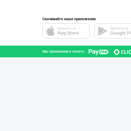
Скачивайте наше приложение
Бозорларда кўп
Ташкентская область
Мы принимаем к оплате
Ҳалол Савдо, Си
город Ташкент
Бозорларда кўп
Ташкентская область
"Shahzod Maishe