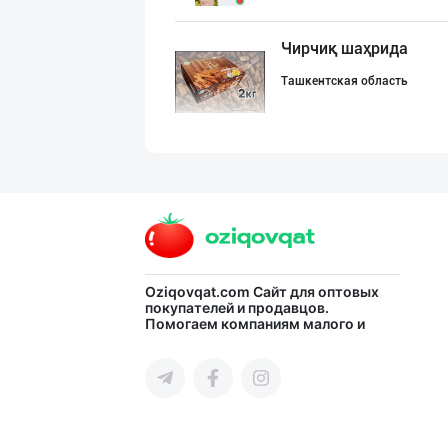
Чирчиқ шаҳрида
Ташкентская область
“Braibanti” бре
Ташкентская область
Чирчиқ шаҳрида
Oziqovqat.com
Сайт для оптовых
покупателей и продавцов.
Помогаем компаниям малого и
Ташкентская область
среднего бизнеса Узбекистана и
СНГ быстро найти лучших
поставщиков и новых клиентов,
продвигать свою продукцию в
интернете.
Тўғридан-тўғри
город Ташкент