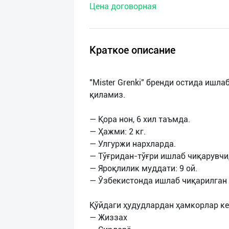
Цена договорная
нас
Техническая
поддержка
Краткое описание
Поделиться
"Mister Grenki" бренди остида ишл
приложением
қиламиз.
Выход
— Қора нон, 6 хил таъмда.
о
— Ҳажми: 2 кг.
— Улгуржи нархларда.
— Тўғридан-тўғри ишлаб чиқарувч
— Яроқлилик муддати: 9 ой.
— Ўзбекистонда ишлаб чиқарилган 
Қўйдаги ҳудудлардан ҳамкорлар ке
— Жиззах