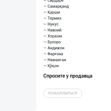
— Сирдарё
— Самарқанд
— Қарши
— Термиз
— Нукус
— Навоий
— Хоразм
— Бухоро
— Андижон
— Фарғона
— Наманган
Спросите у продавца
ПОЖАЛОВАТЬСЯ