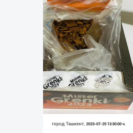
Язык
Личные
данные
Новости
2
Чаты
История
реферальных
переходов
Условия
использования
FAQ
город Ташкент,
2023-07-29 13:30:00 ч.
О