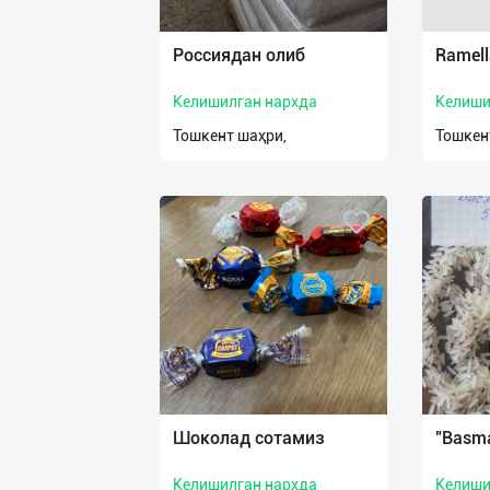
Россиядан олиб
Ramell
Келишилган нархда
Келиши
Тошкент шаҳри,
Тошкен
Шоколад сотамиз
"Basma
Келишилган нархда
Келиши