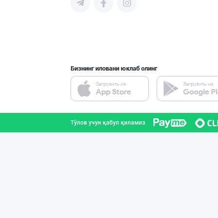
Бизнинг иловани юклаб олинг
Тўлов учун қабул қиламиз