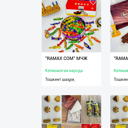
"RAMAX COM" МЧЖ
"RAMA
Келишилган нархда
Келиши
Тошкент шаҳри,
Тошкен