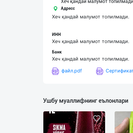
Язык
Хеч қандай малумот топилмади
Адресс
Личные
Хеч қандай малумот топилмади.
данные
ИНН
Новости
Хеч қандай малумот топилмади.
2
Чаты
Банк
Хеч қандай малумот топилмади.
История
файл.pdf
Сертификат
реферальных
переходов
Условия
Ушбу муаллифнинг еълонлари
использования
FAQ
О