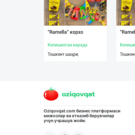
"Ramella" корхо
"Ramel
Келишилган нархда
Келиши
Тошкент шаҳри,
Тошкен
Oziqovqat.com
бизнес платформаси
мижозлар ва етказиб берувчилар
учун учрашув жойи.