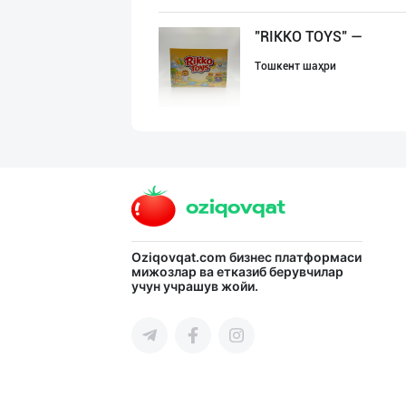
"RIKKO TOYS" —
Тошкент шаҳри
"Bonella" ва "B
Тошкент шаҳри
"FEYA GROUP COM
Oziqovqat.com
бизнес платформаси
мижозлар ва етказиб берувчилар
учун учрашув жойи.
Андижон вилояти
GREAT SELL GROU
Тошкент шаҳри