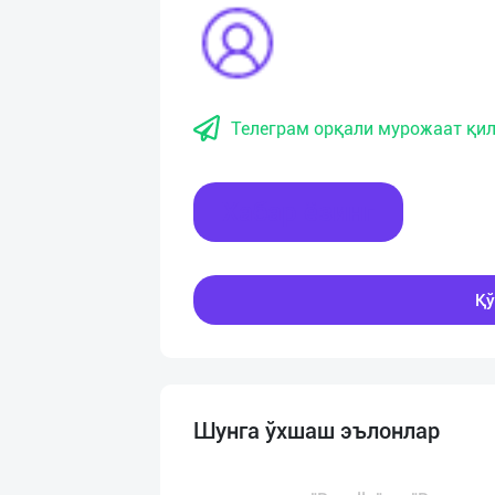
Телеграм орқали мурожаат қил
Хабар ёзинг
Қў
Шунга ўхшаш эълонлар