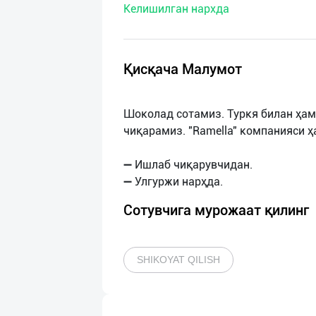
Келишилган нархда
нас
Техническая
поддержка
Қисқача Малумот
Поделиться
Шоколад сотамиз. Туркя билан ҳа
приложением
чиқарамиз. "Ramella" компанияси 
Выход
➖ Ишлаб чиқарувчидан.
о
Сотувчига мурожаат қилинг
SHIKOYAT QILISH