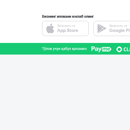
Бизнинг иловани юклаб олинг
“Marvellous swe
Тошкент шаҳри
Тўлов учун қабул қиламиз
Шоколад мавсуми
Тошкент шаҳри
ДУНЁНИНГ ЭНГ ЯХ
Тошкент шаҳри
Савдосини оширм