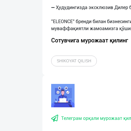
➖ Ҳудудингизда эксклюзив Дилер б
"ELEONCE" бренди билан бизнесинг
Сотувчига мурожаат қилинг
SHIKOYAT QILISH
Телеграм орқали мурожаат қил