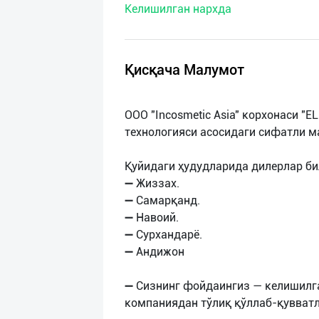
Келишилган нархда
нас
Техническая
поддержка
Қисқача Малумот
Поделиться
OOO "Incosmetic Asia" корхонаси "
приложением
технологияси асосидаги сифатли м
Выход
Қуйидаги ҳудудларида дилерлар би
о
➖ Жиззах.
➖ Самарқанд.
➖ Навоий.
➖ Сурхандарё.
➖ Андижон
➖ Сизнинг фойдаингиз — келишилга
компаниядан тўлиқ қўллаб-қувват