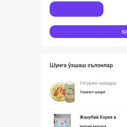
Хабар ёзинг
Қў
Шунга ўхшаш эълонлар
Улгуржи харидор
Тошкент шаҳри
Жанубий Корея в
Навоий вилояти