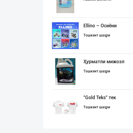
Ellino – Осиёни
Тошкент шаҳри
Ҳурматли мижозл
Тошкент шаҳри
"Gold Teks" тек
Тошкент шаҳри