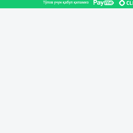
Тўлов учун қабул қиламиз
Хўжалик совун с
Тошкент шаҳри
"AVELLA GROUP"
Тошкент шаҳри
Guldon Sharq In
Тошкент шаҳри
Ҳурматли тадбир
Тошкент шаҳри