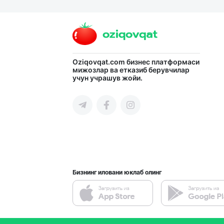
Гигиеник восита
Тошкент шаҳри
Хитойдан тўғрид
Oziqovqat.com
бизнес платформаси
мижозлар ва етказиб берувчилар
учун учрашув жойи.
Тошкент шаҳри
Асл белгиси учу
Тошкент шаҳри
Бизнинг иловани юклаб олинг
Aroma – Тозалик
Тошкент шаҳри