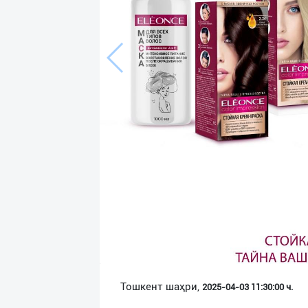
Язык
Личные
данные
Новости
2
Чаты
История
реферальных
переходов
Условия
использования
FAQ
Тошкент шаҳри,
2025-04-03 11:30:00 ч.
О