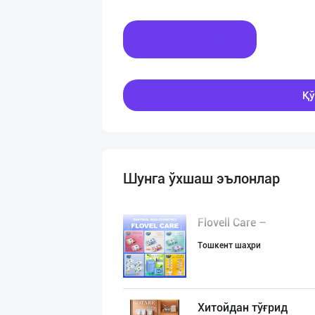
Хабар ёзинг
Қў
Шунга ўхшаш эълонлар
Flovell Care –
Тошкент шаҳри
Хитойдан тўғрид