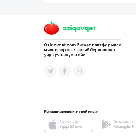
Улгуржи харидор
Тошкент шаҳри
Диққат! Ўзбекис
Oziqovqat.com
бизнес платформаси
мижозлар ва етказиб берувчилар
учун учрашув жойи.
Тошкент шаҳри
Гигиеник восита
Тошкент шаҳри
Бизнинг иловани юклаб олинг
Машҳур PREDO бр
Тошкент шаҳри