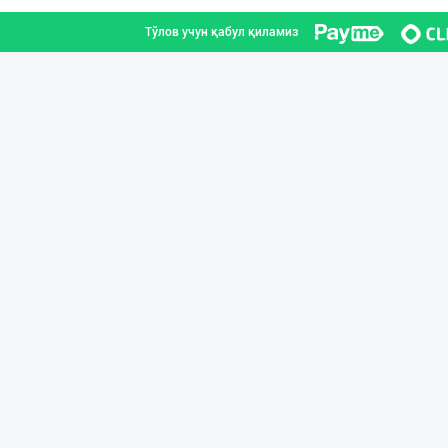
Тўлов учун қабул қиламиз
PREDO брендинин
Тошкент шаҳри
Жанубий Корея в
Навоий вилояти
Хўжалик совун с
Тошкент шаҳри
Оптом ёки чакан