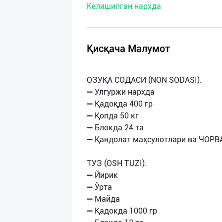
Келишилган нархда
нас
Техническая
поддержка
Қисқача Малумот
Поделиться
ОЗУҚА СОДАСИ (NON SODASI).
приложением
➖ Улгуржи нархда
➖ Қадоқда 400 гр
Выход
➖ Қопда 50 кг
о
➖ Блокда 24 та
➖ Қандолат маҳсулотлари ва ЧОРВ
ТУЗ (OSH TUZI).
➖ Йирик
➖ Ўрта
➖ Майда
➖ Қадокда 1000 гр