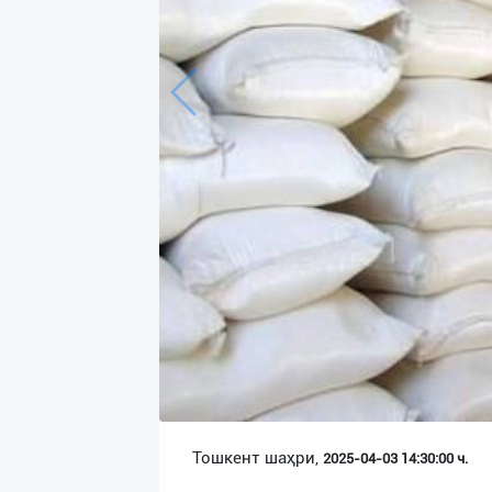
Язык
Личные
данные
Новости
2
Чаты
История
реферальных
переходов
Условия
использования
FAQ
Тошкент шаҳри,
2025-04-03 14:30:00 ч.
О