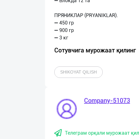
➖ Блокда 12 та
ПРЯНИКЛАР (PRYANIKLAR).
➖ 450 гр
➖ 900 гр
Сотувчига мурожаат қилинг
SHIKOYAT QILISH
Company-51073
Телеграм орқали мурожаат қил