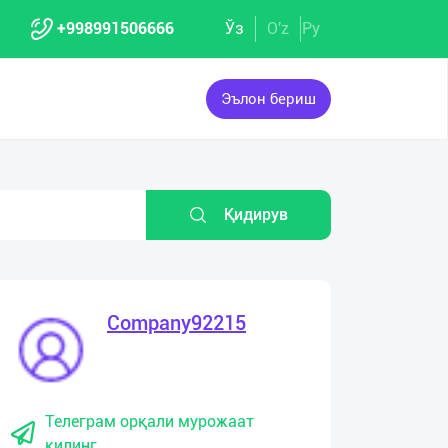
+998991506666
Ўз
O'z
Ру
Эълон бериш
Қидирув
Company92215
Телеграм орқали мурожаат
қилинг.