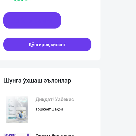
Хабар ёзинг
Қўнғироқ қилинг
Шунга ўхшаш эълонлар
Диққат! Ўзбекис
Тошкент шаҳри