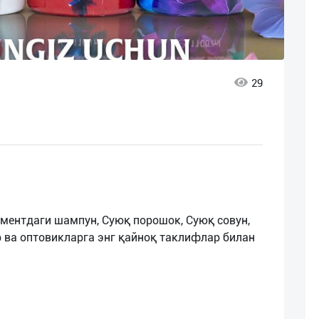
29
иментдаги шампун, Суюқ порошок, Суюқ совун,
 ва оптовикларга энг қайноқ таклифлар билан