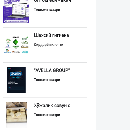
Оптом ёки чакан
Тошкент шаҳри
Шахсий гигиена
Сирдарё вилояти
"AVELLA GROUP"
Тошкент шаҳри
Хўжалик совун с
Тошкент шаҳри