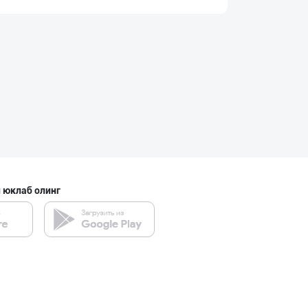
Ҳурматли мижозл
Тошкент шаҳри
Хитойдан тўғрид
Тошкент шаҳри
 юклаб олинг
Жанубий Корея в
Навоий вилояти
Aroma – Тозалик
Тошкент шаҳри