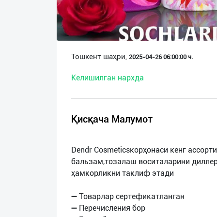
О
нас
Техническая
Тошкент шаҳри,
2025-04-26 06:00:00 ч.
поддержка
Келишилган нархда
Поделиться
приложением
Қисқача Малумот
Выход
о
Dendr Cosmeticsкорҳонаси кенг ассорт
бальзам,тозалаш воситаларини диллер
ҳамкорликни таклиф этади
➖ Товарлар сертефикатланган
➖ Перечисления бор