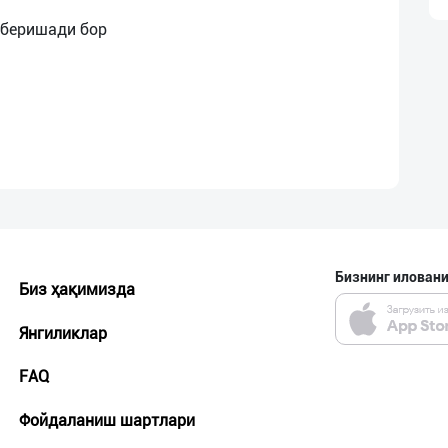
Бизнинг иловани
Биз ҳақимизда
Янгиликлар
FAQ
Фойдаланиш шартлари