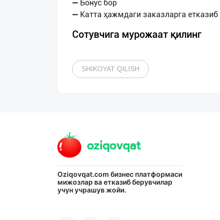
➖ Бонус бор
Сотувчига мурожаат қилинг
SHIKOYAT QILISH
Oziqovqat.com
бизнес платформаси
мижозлар ва етказиб берувчилар
учун учрашув жойи.