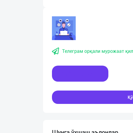
Телеграм орқали мурожаат қил
Хабар ёзинг
Қў
Шунга ўхшаш эълонлар