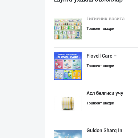
Гигиеник восита
Тошкент шаҳри
Flovell Care –
Тошкент шаҳри
Асл белгиси учу
Тошкент шаҳри
Guldon Sharq In