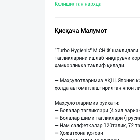
Келишилган нархда
нас
Техническая
поддержка
Қисқача Малумот
Поделиться
"Turbo Hygienic" M.CH.Ж шаклидаги
приложением
тагликларини ишлаб чиқарувчи ко
ҳамкорликка таклиф қилади.
Выход
о
➖ Маҳсулотларимиз АҚШ, Япония к
ҳолда автоматлаштирилган япон л
Маҳсулотларимиз рўйхати:
➖ Болалар тагликлари (4 хил вариа
➖ Болалар шими тагликлари (труси
➖ Нам салфеткалар 120талик, 72 та
➖ Ҳожатхона қоғози