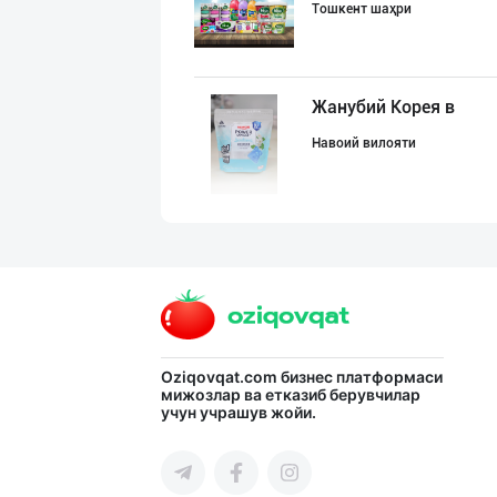
Тошкент шаҳри
Жанубий Корея в
Навоий вилояти
"COLDENT" дан я
Самарқанд вилояти
Ишлаб чиқариш у
Oziqovqat.com
бизнес платформаси
мижозлар ва етказиб берувчилар
учун учрашув жойи.
Тошкент вилояти