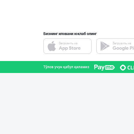
Оптом ёки чакан
Тошкент шаҳри
Бизнинг иловани юклаб олинг
Диққат! Ўзбекис
Тошкент шаҳри
Тўлов учун қабул қиламиз
Ҳурматли мижозл
Тошкент шаҳри
Хўжалик совун с
Тошкент шаҳри