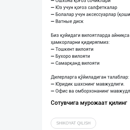
➖ Ошхона қоғоз сочиклари
➖ Юз учун қоғоз салфеткалар
➖ Болалар учун аксессуарлар (қоши
➖ Ватные диск
Биз қуйидаги вилоятларда айниқса
ҳамкорларни қидиряпмиз:
➖ Тошкент вилояти
➖ Бухоро вилояти
➖ Самарқанд вилояти
Дилерларга қўйиладиган талаблар:
➖ Юридик шахснинг мавжудлиги.
Сотувчига мурожаат қилинг
SHIKOYAT QILISH