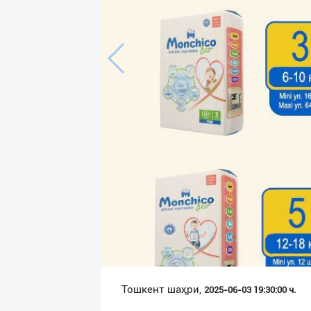
Язык
Личные
данные
Новости
2
Чаты
История
реферальных
переходов
Условия
использования
FAQ
Тошкент шаҳри,
2025-06-03 19:30:00 ч.
О