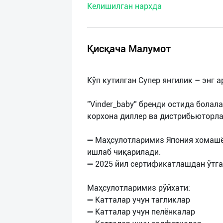
Келишилган нархда
нас
Техническая
поддержка
Қисқача Малумот
Поделиться
Кўп кутилган Супер янгилик – энг а
приложением
"Vinder_baby" бренди остида болал
Выход
корхона диллер ва дистрибьюторл
о
➖ Маҳсулотларимиз Япония хомашё
ишлаб чиқарилади.
➖ 2025 йил сертификатлашдан ўтга
Маҳсулотларимиз рўйхати:
➖ Катталар учун тагликлар
➖ Катталар учун пелёнкалар