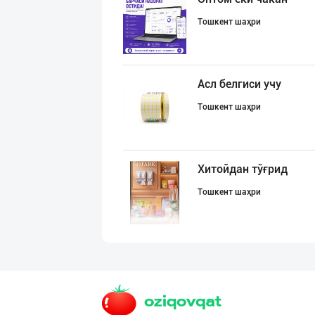
Тошкент шаҳри
Асл белгиси учу
Тошкент шаҳри
Хитойдан тўғрид
Тошкент шаҳри
Улгуржи харидор
Тошкент шаҳри