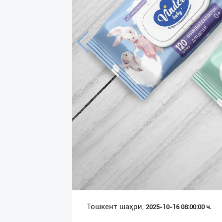
Язык
Личные
данные
Новости
2
Чаты
История
реферальных
переходов
Условия
использования
FAQ
Тошкент шаҳри,
2025-10-16 08:00:00 ч.
О