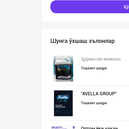
Қў
Шунга ўхшаш эълонлар
Ҳурматли мижозл
Тошкент шаҳри
"AVELLA GROUP"
Тошкент шаҳри
Оптом ёки чакан