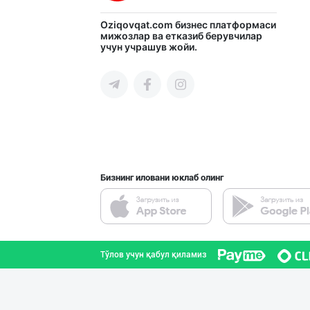
Хўжалик совун с
Oziqovqat.com
бизнес платформаси
мижозлар ва етказиб берувчилар
учун учрашув жойи.
Тошкент шаҳри
Ўзбекистон иқли
Тошкент шаҳри
Бизнинг иловани юклаб олинг
"Gold Teks" тек
Тошкент шаҳри
Тўлов учун қабул қиламиз
Aroma – Тозалик
Тошкент шаҳри