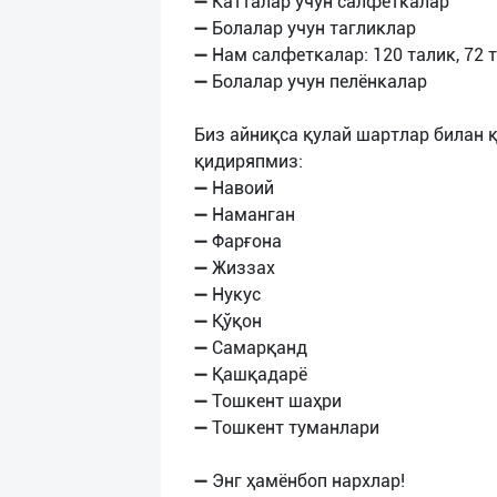
➖ Катталар учун салфеткалар
➖ Болалар учун тагликлар
➖ Нам салфеткалар: 120 талик, 72 т
➖ Болалар учун пелёнкалар
Биз айниқса қулай шартлар билан 
қидиряпмиз:
➖ Навоий
➖ Наманган
➖ Фарғона
➖ Жиззах
➖ Нукус
➖ Қўқон
➖ Самарқанд
➖ Қашқадарё
➖ Тошкент шаҳри
➖ Тошкент туманлари
➖ Энг ҳамёнбоп нархлар!