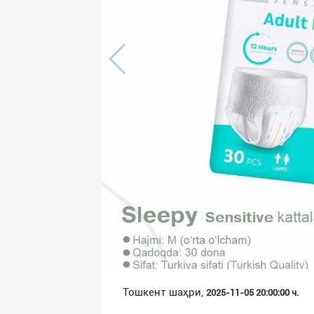
Язык
Личные
данные
Новости
2
Чаты
История
реферальных
переходов
Условия
использования
FAQ
Тошкент шаҳри,
2025-11-05 20:00:00 ч.
О