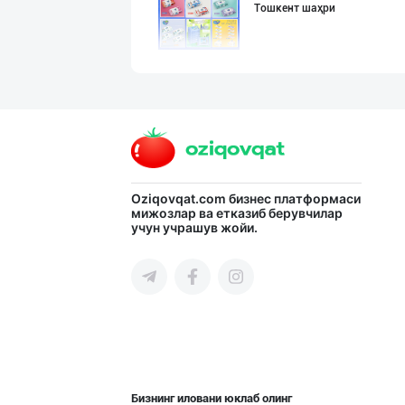
Тошкент шаҳри
Хўжалик совун с
Тошкент шаҳри
"Gold Teks" тек
Oziqovqat.com
бизнес платформаси
мижозлар ва етказиб берувчилар
учун учрашув жойи.
Тошкент шаҳри
Guldon Sharq In
Тошкент шаҳри
Бизнинг иловани юклаб олинг