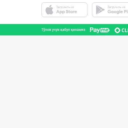
Ellino – Осиёни
Тошкент шаҳри
Тўлов учун қабул қиламиз
Aroma – Тозалик
Тошкент шаҳри
"AVELLA GROUP"
Тошкент шаҳри
Ҳурматли мижозл
Тошкент шаҳри