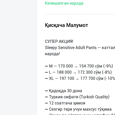
Келишилган нархда
нас
Техническая
поддержка
Қисқача Малумот
Поделиться
СУПЕР АКЦИЯ!
приложением
Sleepy Sensitive Adult Pants — катт
нархда!
Выход
о
➖ M — 170 000 → 154 700 сўм (-9%)
➖ L — 188 000 → 172 300 сўм (-8%)
➖ XL — 197 100 → 177 700 сўм (-10%
➖ Қадоқда 30 дона
➖ Туркия сифати (Turkish Quality)
➖ 12 соатгача ҳимоя
➖ Сезгир тери учун махсус тўқима