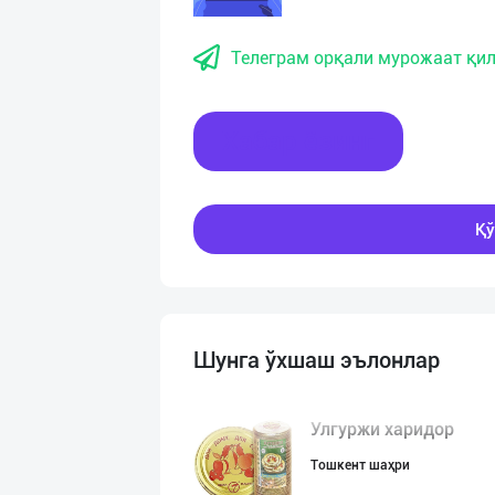
Телеграм орқали мурожаат қил
Хабар ёзинг
Қў
Шунга ўхшаш эълонлар
Улгуржи харидор
Тошкент шаҳри