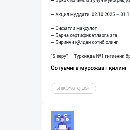
➖ Эркак ва аёллар учун мувофиқ (U
➖ Акция муддати: 02.10.2025 – 31.1
➖ Сифатли маҳсулот
➖ Барча сертификатларга эга
➖ Биринчи қўлдан сотиб олинг
Сотувчига мурожаат қилинг
SHIKOYAT QILISH