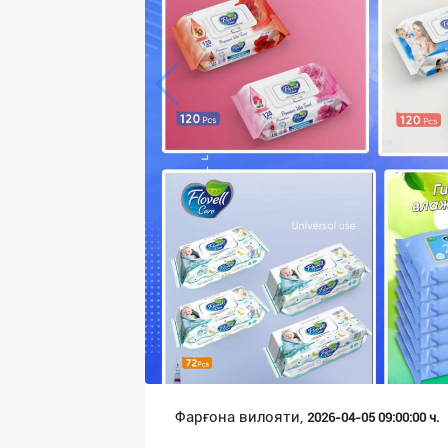
Язык
Личные
данные
Новости
2
Чаты
История
реферальных
переходов
Условия
использования
FAQ
Фарғона вилояти,
2026-04-05 09:00:00 ч.
О