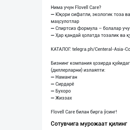
Нима учун Flovell Care?
➖ Юқори сифатли, экологик тоза в
маҳсулотлар
➖ Спиртсиз формула – болалар учу
➖ Ҳар қандай ҳолатда тозалик ва 
КАТАЛОГ: telegra.ph/Centeral-Asia-C
Бизнинг компания ҳозирда қуйида
(диллерларни) излаяпти:
➖ Наманган
➖ Сирдарё
➖ Бухоро
➖ Жиззах
Сотувчига мурожаат қилинг