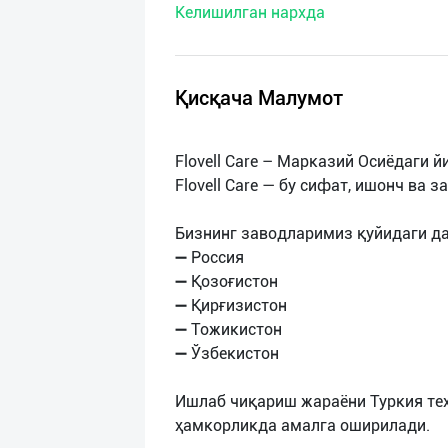
Келишилган нархда
нас
Техническая
поддержка
Қисқача Малумот
Поделиться
Flovell Care – Марказий Осиёдаги 
приложением
Flovell Care — бу сифат, ишонч ва 
Выход
Бизнинг заводларимиз қуйидаги д
о
➖ Россия
➖ Қозоғистон
➖ Қирғизистон
➖ Тожикистон
➖ Ўзбекистон
Ишлаб чиқариш жараёни Туркия тех
ҳамкорликда амалга оширилади.