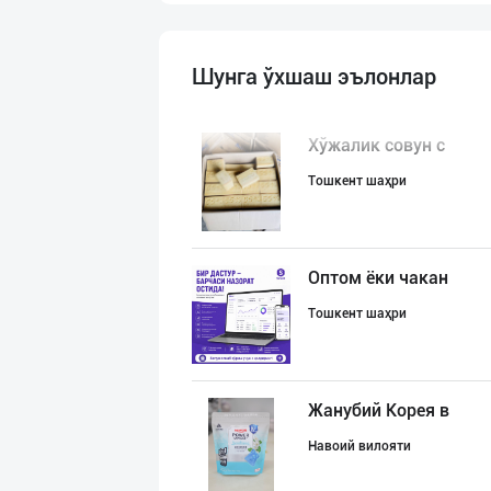
Шунга ўхшаш эълонлар
Хўжалик совун с
Тошкент шаҳри
Оптом ёки чакан
Тошкент шаҳри
Жанубий Корея в
Навоий вилояти