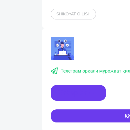
SHIKOYAT QILISH
Телеграм орқали мурожаат қил
Хабар ёзинг
Қў