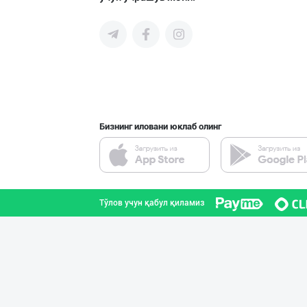
Асл белгиси учу
Тошкент шаҳри
Бизнинг иловани юклаб олинг
Ҳурматли тадбир
Тошкент шаҳри
Тўлов учун қабул қиламиз
Aroma – Тозалик
Тошкент шаҳри
PREDO брендинин