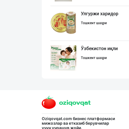
Улгуржи харидор
Тошкент шаҳри
Ўзбекистон иқли
Тошкент шаҳри
Диққат! Ўзбекис
Тошкент шаҳри
"Gold Teks" тек
Oziqovqat.com
бизнес платформаси
мижозлар ва етказиб берувчилар
учун учрашув жойи.
Тошкент шаҳри