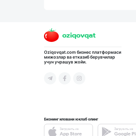
Ҳурматли мижозл
Тошкент шаҳри
Aroma – Тозалик
Oziqovqat.com
бизнес платформаси
мижозлар ва етказиб берувчилар
учун учрашув жойи.
Тошкент шаҳри
Хўжалик совун с
Тошкент шаҳри
Бизнинг иловани юклаб олинг
PREDO брендинин
Тошкент шаҳри