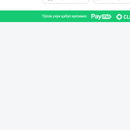
Тўлов учун қабул қиламиз
Ellino – Осиёни
Тошкент шаҳри
Хитойдан тўғрид
Тошкент шаҳри
Оптом ёки чакан
Тошкент шаҳри