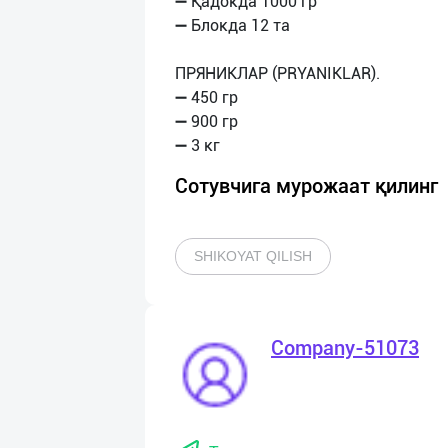
➖ Қадокда 1000 гр
➖ Блокда 12 та
ПРЯНИКЛАР (PRYANIKLAR).
➖ 450 гр
➖ 900 гр
Сотувчига мурожаат қилинг
SHIKOYAT QILISH
Company-51073