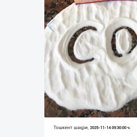
Язык
Личные
данные
Новости
2
Чаты
История
реферальных
переходов
Условия
использования
FAQ
Тошкент шаҳри,
2025-11-14 09:30:00 ч.
О