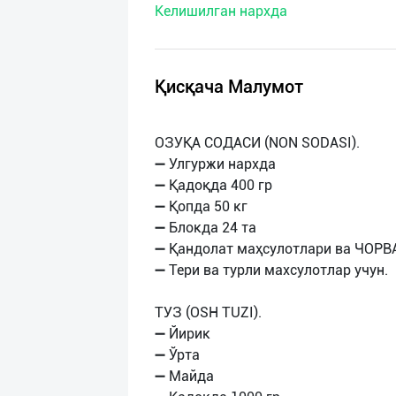
Келишилган нархда
нас
Техническая
поддержка
Қисқача Малумот
Поделиться
ОЗУҚА СОДАСИ (NON SODASI).
приложением
➖ Улгуржи нархда
➖ Қадоқда 400 гр
Выход
➖ Қопда 50 кг
о
➖ Блокда 24 та
➖ Қандолат маҳсулотлари ва ЧОРВ
➖ Тери ва турли махсулотлар учун.
ТУЗ (OSH TUZI).
➖ Йирик
➖ Ўрта
➖ Майда