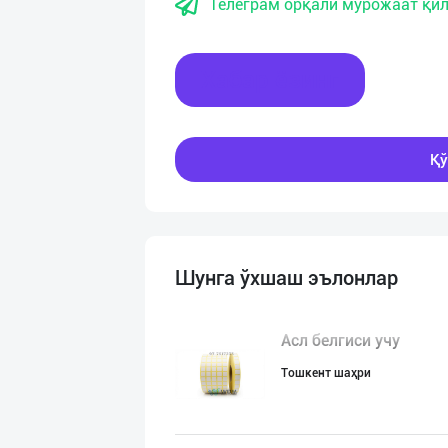
Телеграм орқали мурожаат қил
Хабар ёзинг
Қў
Шунга ўхшаш эълонлар
Асл белгиси учу
Тошкент шаҳри