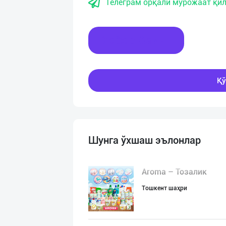
Телеграм орқали мурожаат қил
Хабар ёзинг
Қў
Шунга ўхшаш эълонлар
Aroma – Тозалик
Тошкент шаҳри