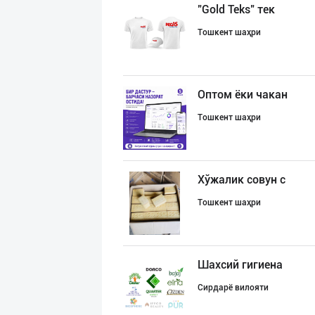
"Gold Teks" тек
Тошкент шаҳри
Оптом ёки чакан
Тошкент шаҳри
Хўжалик совун с
Тошкент шаҳри
Шахсий гигиена
Сирдарё вилояти