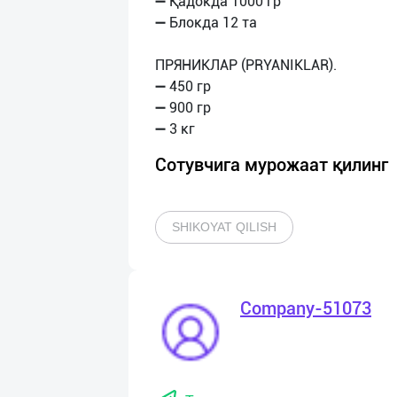
➖ Қадокда 1000 гр
➖ Блокда 12 та
ПРЯНИКЛАР (PRYANIKLAR).
➖ 450 гр
➖ 900 гр
Сотувчига мурожаат қилинг
SHIKOYAT QILISH
Company-51073