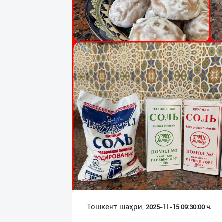
Язык
Личные
данные
Новости
2
Чаты
История
реферальных
переходов
Условия
использования
FAQ
Тошкент шаҳри,
2025-11-15 09:30:00 ч.
О