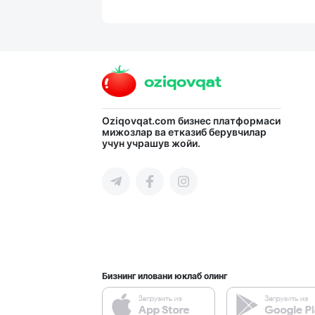
Машҳур PREDO бр
Тошкент шаҳри
Flovell Care –
Oziqovqat.com
бизнес платформаси
мижозлар ва етказиб берувчилар
учун учрашув жойи.
Тошкент шаҳри
Ҳурматли тадбир
Тошкент шаҳри
Бизнинг иловани юклаб олинг
Хитойдан тўғрид
Тошкент шаҳри