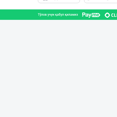
Тўлов учун қабул қиламиз
Ellino – Осиёни
Тошкент шаҳри
Жанубий Корея в
Навоий вилояти
Диққат! Ўзбекис
Тошкент шаҳри