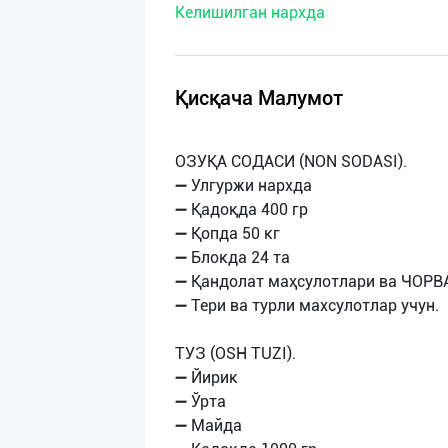
Келишилган нархда
нас
Техническая
поддержка
Қисқача Малумот
Поделиться
ОЗУҚА СОДАСИ (NON SODASI).
приложением
➖ Улгуржи нархда
➖ Қадоқда 400 гр
Выход
➖ Қопда 50 кг
о
➖ Блокда 24 та
➖ Қандолат маҳсулотлари ва ЧОРВ
➖ Тери ва турли махсулотлар учун.
ТУЗ (OSH TUZI).
➖ Йирик
➖ Ўрта
➖ Майда