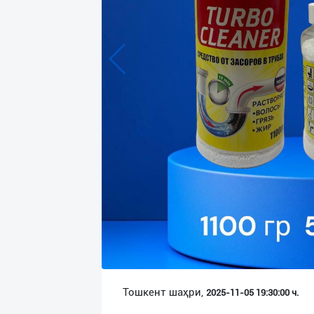
Язык
Личные
данные
Новости
2
Чаты
История
реферальных
переходов
Условия
использования
FAQ
Тошкент шаҳри,
2025-11-05 19:30:00 ч.
О