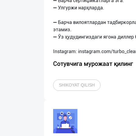
➖ Барча сертификатларга эга.
➖ Улгуржи нарҳларда.
➖ Барча вилоятлардан тадбиркорл
этамиз.
➖ Ўз ҳудудингиздаги ягона диллер 
Сотувчига мурожаат қилинг
SHIKOYAT QILISH