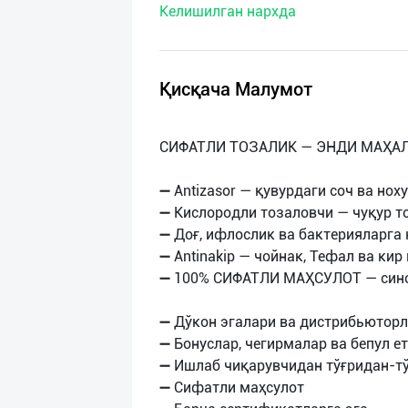
Келишилган нархда
нас
Техническая
поддержка
Қисқача Малумот
Поделиться
СИФАТЛИ ТОЗАЛИК — ЭНДИ МАҲА
приложением
➖ Antizasor — қувурдаги соч ва но
Выход
➖ Кислородли тозаловчи — чуқур то
о
➖ Доғ, ифлослик ва бактерияларга 
➖ Antinakip — чойнак, Тефал ва к
➖ 100% СИФАТЛИ МАҲСУЛОТ — синов
➖ Дўкон эгалари ва дистрибьюторл
➖ Бонуслар, чегирмалар ва бепул е
➖ Ишлаб чиқарувчидан тўғридан-тў
➖ Сифатли маҳсулот