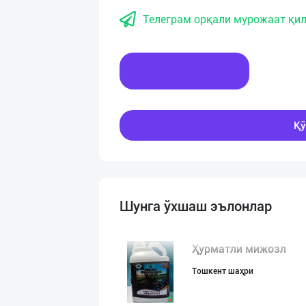
Телеграм орқали мурожаат қил
Хабар ёзинг
Қў
Шунга ўхшаш эълонлар
Ҳурматли мижозл
Тошкент шаҳри