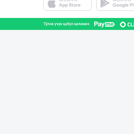
Тошкент шаҳри
Тўлов учун қабул қиламиз
ХИТОЙ ва КОРЕЯ
Тошкент шаҳри
Ҳурматли тадбир
Тошкент шаҳри
Машҳур PREDO бр
Тошкент шаҳри