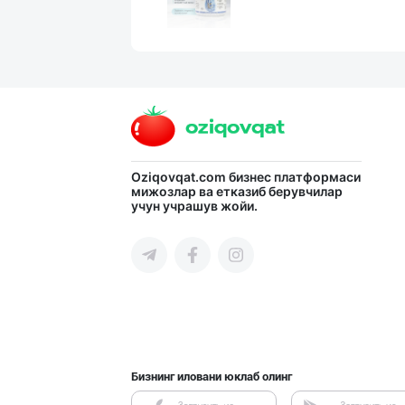
Хўжалик совун с
Тошкент шаҳри
Ellino – Осиёни
Oziqovqat.com
бизнес платформаси
мижозлар ва етказиб берувчилар
учун учрашув жойи.
Тошкент шаҳри
Хитойдан тўғрид
Тошкент шаҳри
Бизнинг иловани юклаб олинг
Улгуржи харидор