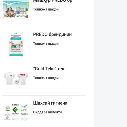
Машҳур PREDO бр
Тошкент шаҳри
PREDO брендинин
Тошкент шаҳри
"Gold Teks" тек
Тошкент шаҳри
Шахсий гигиена
Сирдарё вилояти