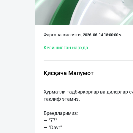
О
нас
Техническая
Фарғона вилояти,
2026-06-14 18:00:00 ч.
поддержка
Келишилган нархда
Поделиться
приложением
Қисқача Малумот
Выход
о
Ҳурматли тадбиркорлар ва дилерлар с
таклиф этамиз.
Брендларимиз:
➖ "77"
➖ "Davr"