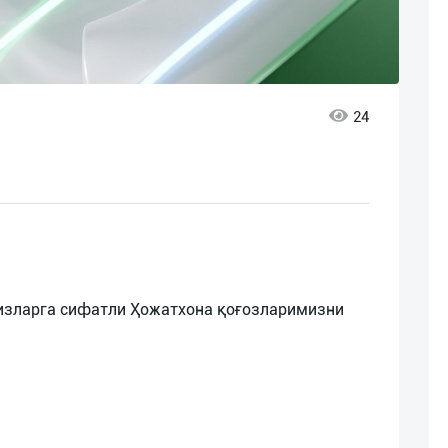
24
изларга сифатли Ҳожатхона қоғозларимизни