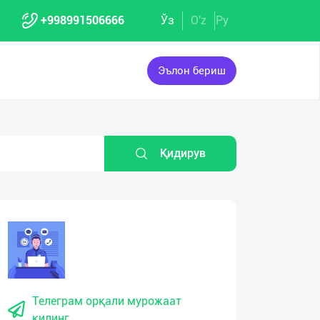
+998991506666
Ўз
O'z
Ру
Эълон бериш
Қидирув
Телеграм орқали мурожаат
қилинг.