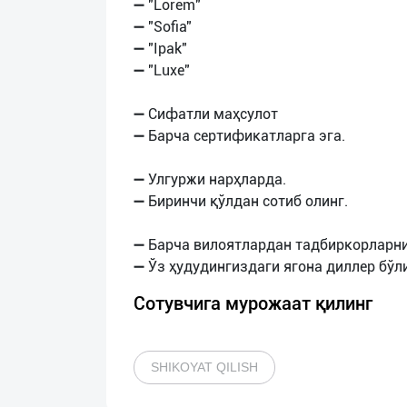
➖ "Lorem"
➖ "Sofia"
➖ "Ipak"
➖ "Luxe"
➖ Сифатли маҳсулот
➖ Барча сертификатларга эга.
➖ Улгуржи нарҳларда.
➖ Биринчи қўлдан сотиб олинг.
➖ Барча вилоятлардан тадбиркорларни
Сотувчига мурожаат қилинг
SHIKOYAT QILISH