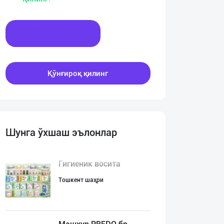
Хабар ёзинг
Қўнғироқ қилинг
Шунга ўхшаш эълонлар
Гигиеник восита
Тошкент шаҳри