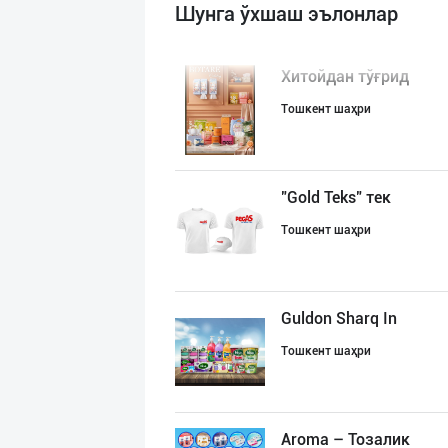
Шунга ўхшаш эълонлар
Хитойдан тўғрид
Тошкент шаҳри
"Gold Teks" тек
Тошкент шаҳри
Guldon Sharq In
Тошкент шаҳри
Aroma – Тозалик