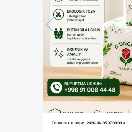
Язык
Личные
данные
Новости
2
Чаты
История
реферальных
переходов
Условия
использования
FAQ
Тошкент шаҳри,
2026-06-05 07:30:00 ч.
О