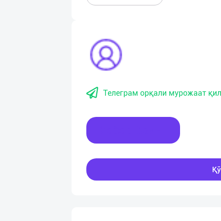
Телеграм орқали мурожаат қил
Хабар ёзинг
Қў