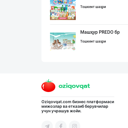
Тошкент шаҳри
Машҳур PREDO бр
Тошкент шаҳри
Асл белгиси учу
Тошкент шаҳри
Ҳурматли тадбир
Oziqovqat.com
бизнес платформаси
мижозлар ва етказиб берувчилар
учун учрашув жойи.
Тошкент шаҳри