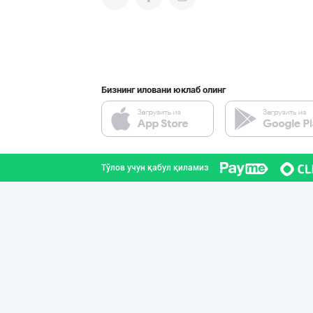
Ўзбекистон иқли
Тошкент шаҳри
Бизнинг иловани юклаб олинг
Ellino – Осиёни
Тошкент шаҳри
Тўлов учун қабул қиламиз
Flovell Care –
Тошкент шаҳри
Гигиеник восита
Тошкент шаҳри