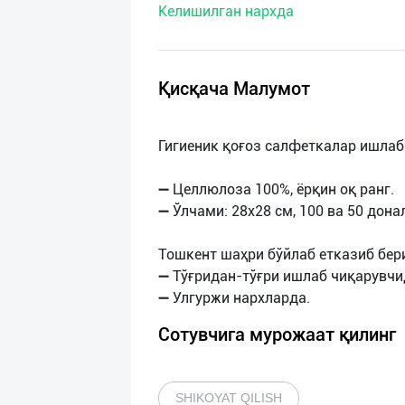
Келишилган нархда
нас
Техническая
поддержка
Қисқача Малумот
Поделиться
Гигиеник қоғоз салфеткалар ишлаб
приложением
➖ Целлюлоза 100%, ёрқин оқ ранг.
Выход
➖ Ўлчами: 28x28 см, 100 ва 50 дона
о
Тошкент шаҳри бўйлаб етказиб бе
➖ Тўғридан-тўғри ишлаб чиқарувчи
Сотувчига мурожаат қилинг
SHIKOYAT QILISH