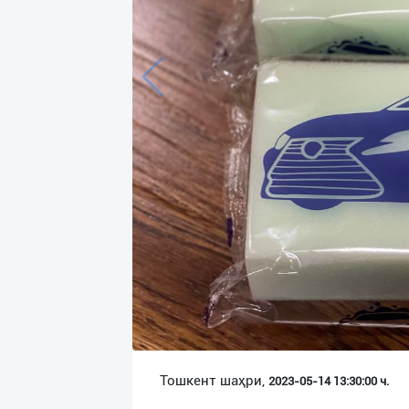
Язык
Личные
данные
Новости
2
Чаты
История
реферальных
переходов
Условия
использования
FAQ
Тошкент шаҳри,
2023-05-14 13:30:00 ч.
О