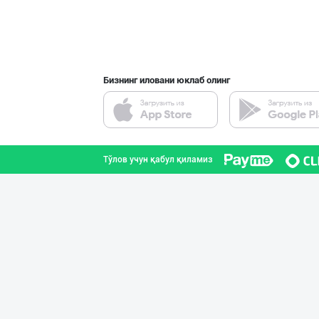
Flovell Care –
Тошкент шаҳри
Бизнинг иловани юклаб олинг
"Gold Teks" тек
Тошкент шаҳри
Тўлов учун қабул қиламиз
Асл белгиси учу
Тошкент шаҳри
Хитойдан тўғрид
Тошкент шаҳри