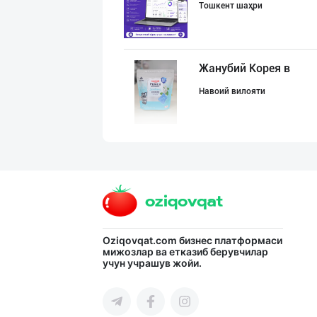
Тошкент шаҳри
Жанубий Корея в
Навоий вилояти
Ellino – Осиёни
Тошкент шаҳри
Машҳур PREDO бр
Oziqovqat.com
бизнес платформаси
мижозлар ва етказиб берувчилар
учун учрашув жойи.
Тошкент шаҳри