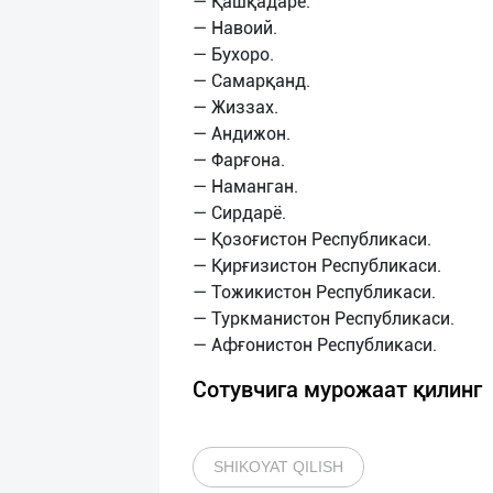
— Қашқадарё.
— Навоий.
— Бухоро.
— Самарқанд.
— Жиззах.
— Андижон.
— Фарғона.
— Наманган.
— Сирдарё.
— Қозоғистон Республикаси.
— Қирғизистон Республикаси.
— Тожикистон Республикаси.
— Туркманистон Республикаси.
Сотувчига мурожаат қилинг
SHIKOYAT QILISH