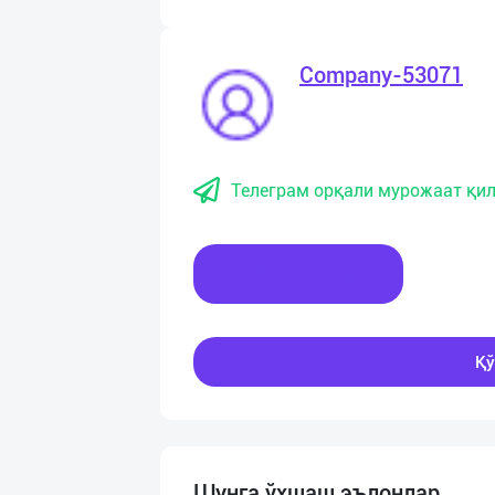
Company-53071
Телеграм орқали мурожаат қил
Хабар ёзинг
Қў
Шунга ўхшаш эълонлар