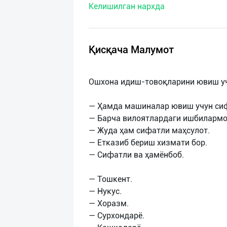
Келишилган нархда
нас
Техническая
поддержка
Қисқача Малумот
Поделиться
Ошхона идиш-товоқларини ювиш уч
приложением
— Ҳамда машиналар ювиш учун си
Выход
— Барча вилоятлардаги ишбилармо
о
— Жуда ҳам сифатли маҳсулот.
— Етказиб бериш хизмати бор.
— Сифатли ва ҳамёнбоб.
— Тошкент.
— Нукус.
— Хоразм.
— Сурхондарё.