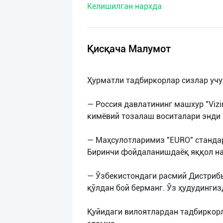
Келишилган нархда
нас
Техническая
поддержка
Қисқача Малумот
Поделиться
Ҳурматли тадбиркорлар сизлар учу
приложением
— Россия давлатининг машхур "Vizi
Выход
кимёвий тозалаш воситалари энди 
о
— Маҳсулотларимиз "EURO" стандар
Биринчи фойдаланишдаёқ яққол на
— Ўзбекистондаги расмий Дистриб
қўлдан бой берманг. Ўз ҳудудингиз
Қуйидаги вилоятлардан тадбиркор