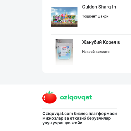
Guldon Sharq In
Тошкент шаҳри
Жанубий Корея в
Навоий вилояти
Гигиеник восита
Тошкент шаҳри
Ўзбекистон иқли
Oziqovqat.com
бизнес платформаси
мижозлар ва етказиб берувчилар
учун учрашув жойи.
Тошкент шаҳри