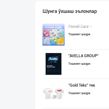
Шунга ўхшаш эълонлар
Flovell Care –
Тошкент шаҳри
"AVELLA GROUP"
Тошкент шаҳри
"Gold Teks" тек
Тошкент шаҳри