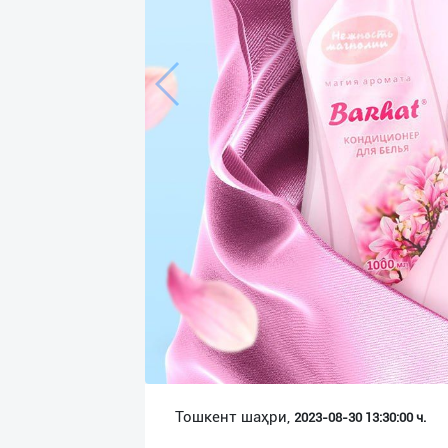
Язык
Личные
данные
Новости
2
Чаты
История
реферальных
переходов
Условия
использования
FAQ
Тошкент шаҳри,
2023-08-30 13:30:00 ч.
О