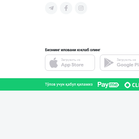
Ҳурматли тадбир
Тошкент шаҳри
Бизнинг иловани юклаб олинг
Машҳур PREDO бр
Тошкент шаҳри
Тўлов учун қабул қиламиз
Ҳурматли мижозл
Тошкент шаҳри
Улгуржи харидор