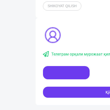
SHIKOYAT QILISH
Телеграм орқали мурожаат қил
Хабар ёзинг
Қў