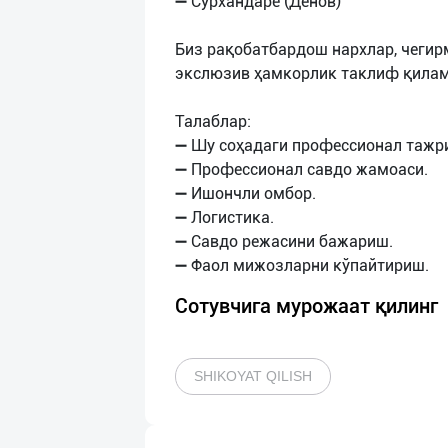
➖ Сурхандарё (Денов)
Биз рақобатбардош нархлар, чегир
экслюзив ҳамкорлик таклиф қилам
Талаблар:
➖ Шу соҳадаги профессионал тажр
➖ Профессионал савдо жамоаси.
➖ Ишончли омбор.
➖ Логистика.
➖ Савдо режасини бажариш.
Сотувчига мурожаат қилинг
SHIKOYAT QILISH