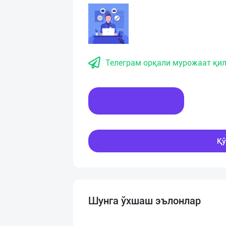
Телеграм орқали мурожаат қил
Хабар ёзинг
Қў
Шунга ўхшаш эълонлар