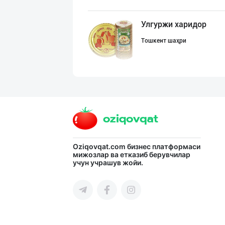
Улгуржи харидор
Тошкент шаҳри
Диққат! Ўзбекис
Тошкент шаҳри
"Gold Teks" тек
Oziqovqat.com
бизнес платформаси
мижозлар ва етказиб берувчилар
учун учрашув жойи.
Тошкент шаҳри
Дилер ва дистри
Тошкент шаҳри