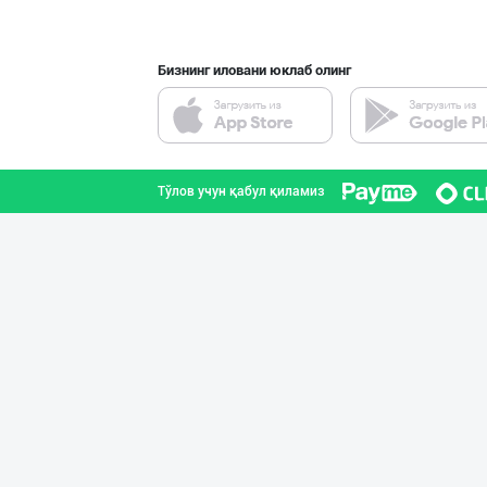
Бизнинг иловани юклаб олинг
Flovell Care –
Тошкент шаҳри
Тўлов учун қабул қиламиз
Хитойдан тўғрид
Тошкент шаҳри
Guldon Sharq In
Тошкент шаҳри
Ellino – Осиёни