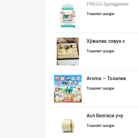
PREDO брендинин
Тошкент шаҳри
Хўжалик совун с
Тошкент шаҳри
Aroma – Тозалик
Тошкент шаҳри
Асл белгиси учу
Тошкент шаҳри