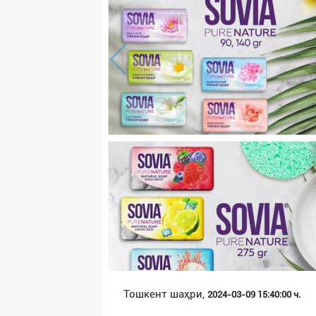
Язык
Личные
данные
Новости
2
Чаты
История
реферальных
переходов
Условия
использования
FAQ
Тошкент шаҳри,
2024-03-09 15:40:00 ч.
О