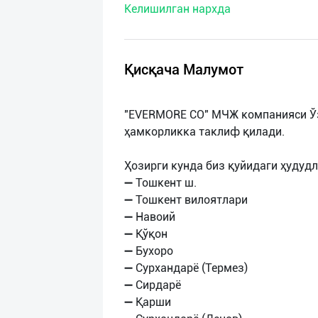
Келишилган нархда
нас
Техническая
поддержка
Қисқача Малумот
Поделиться
"EVERMORE CO" МЧЖ компанияси Ўз
приложением
ҳамкорликка таклиф қилади.
Выход
Ҳозирги кунда биз қуйидаги ҳудуд
о
➖ Тошкент ш.
➖ Тошкент вилоятлари
➖ Навоий
➖ Қўқон
➖ Бухоро
➖ Сурхандарё (Термез)
➖ Сирдарё
➖ Қарши