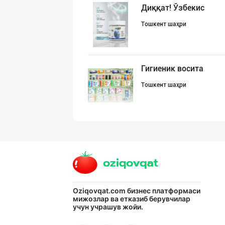
Диққат! Ўзбекис
Тошкент шаҳри
Гигиеник восита
Тошкент шаҳри
Хитойдан тўғрид
Тошкент шаҳри
"Gold Teks" тек
Oziqovqat.com
бизнес платформаси
мижозлар ва етказиб берувчилар
учун учрашув жойи.
Тошкент шаҳри