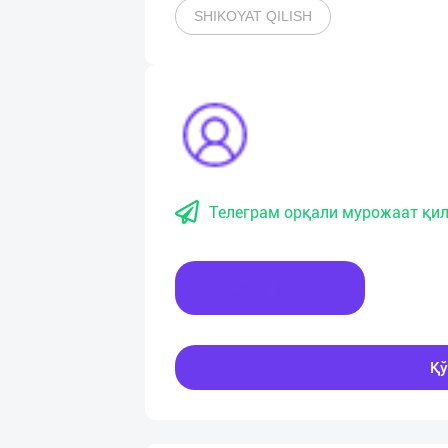
SHIKOYAT QILISH
Телеграм орқали мурожаат қил
Хабар ёзинг
Қў