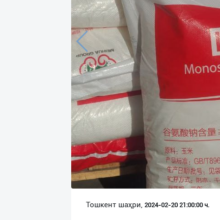
Язык
Личные
данные
Новости
2
Чаты
История
реферальных
переходов
Условия
использования
FAQ
Тошкент шаҳри,
2024-02-20 21:00:00 ч.
О