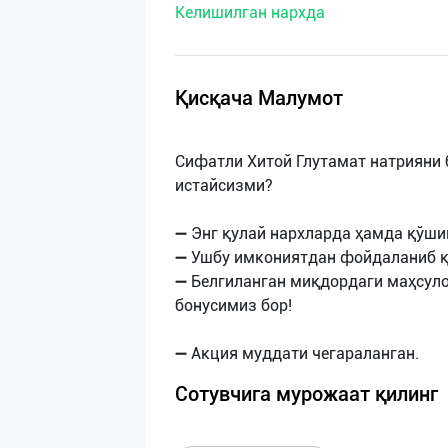
Келишилган нархда
нас
Техническая
поддержка
Қисқача Малумот
Поделиться
Сифатли Хитой Глутамат натрияни 
приложением
истайсизми?
Выход
➖ Энг қулай нархларда ҳамда қўши
о
➖ Ушбу имкониятдан фойдаланиб қ
➖ Белгиланган миқдордаги маҳсуло
бонусимиз бор!
Сотувчига мурожаат қилинг