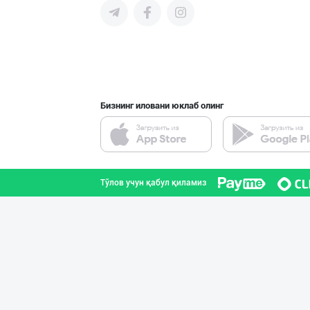
Flovell Care –
Тошкент шаҳри
Бизнинг иловани юклаб олинг
"AVELLA GROUP"
Тошкент шаҳри
Тўлов учун қабул қиламиз
Улгуржи харидор
Тошкент шаҳри
Дилер ва дистри
Тошкент шаҳри