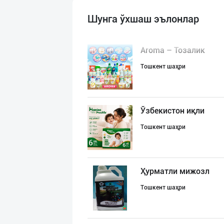
Шунга ўхшаш эълонлар
Aroma – Тозалик
Тошкент шаҳри
Ўзбекистон иқли
Тошкент шаҳри
Ҳурматли мижозл
Тошкент шаҳри