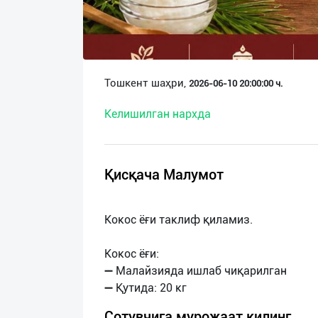
О
нас
Техническая
Тошкент шаҳри,
2026-06-10 20:00:00 ч.
поддержка
Келишилган нархда
Поделиться
приложением
Қисқача Малумот
Выход
о
Кокос ёғи таклиф қиламиз.
Кокос ёғи:
➖ Малайзияда ишлаб чиқарилган
Сотувчига мурожаат қилинг