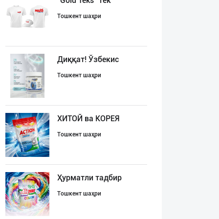
"Gold Teks" тек
Тошкент шаҳри
Диққат! Ўзбекис
Тошкент шаҳри
ХИТОЙ ва КОРЕЯ
Тошкент шаҳри
Ҳурматли тадбир
Тошкент шаҳри