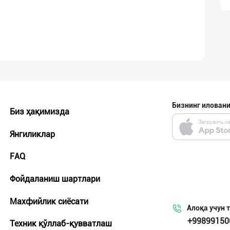
Бизнинг иловани
Биз ҳақимизда
Янгиликлар
FAQ
Фойдаланиш шартлари
Махфийлик сиёсати
Алоқа учун 
+99899150
Техник қўллаб-қувватлаш