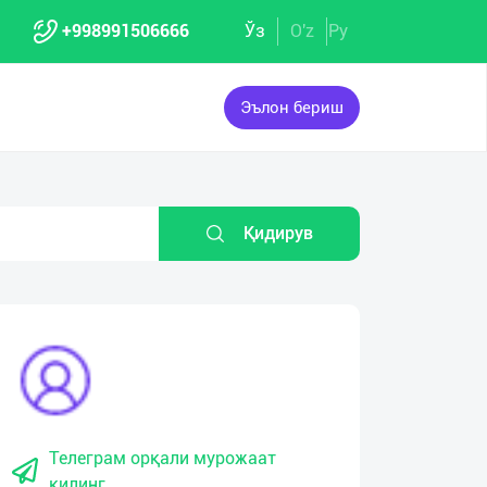
+998991506666
Ўз
O'z
Ру
Эълон бериш
Қидирув
Телеграм орқали мурожаат
қилинг.