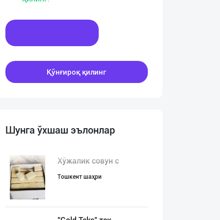
Хабар ёзинг
Қўнғироқ қилинг
Шунга ўхшаш эълонлар
Хўжалик совун с
Тошкент шаҳри