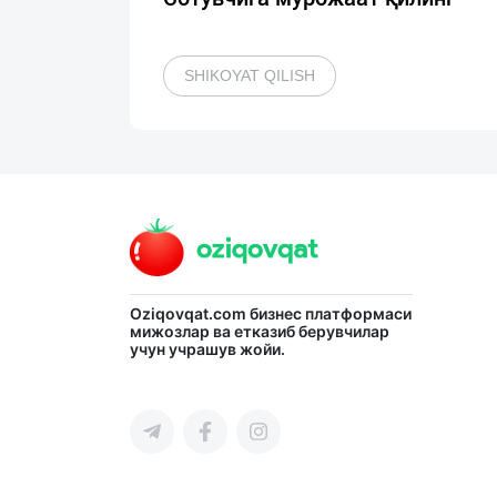
SHIKOYAT QILISH
Oziqovqat.com
бизнес платформаси
мижозлар ва етказиб берувчилар
учун учрашув жойи.