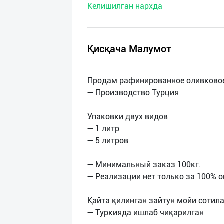
Келишилган нархда
нас
Техническая
поддержка
Қисқача Малумот
Поделиться
Продам рафинированное оливково
приложением
➖ Производство Турция
Выход
Упаковки двух видов
о
➖ 1 литр
➖ 5 литров
➖ Минимальный заказ 100кг.
➖ Реализации нет только за 100% о
Қайта қилинган зайтун мойи сотил
➖ Туркияда ишлаб чиқарилган