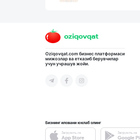
Ишлаб чиқараётг
Тошкент шаҳри
Пальма ёғи, Кок
Oziqovqat.com
бизнес платформаси
мижозлар ва етказиб берувчилар
учун учрашув жойи.
Тошкент шаҳри
Картошка крахма
Тошкент шаҳри
Бизнинг иловани юклаб олинг
Дезодорация қил
Тошкент шаҳри