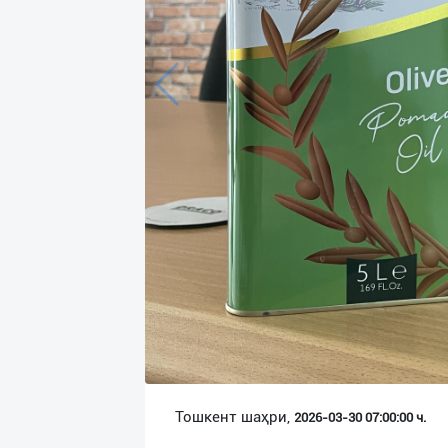
Язык
Личные
данные
Новости
2
Чаты
История
реферальных
переходов
Условия
использования
FAQ
Тошкент шаҳри,
2026-03-30 07:00:00 ч.
О