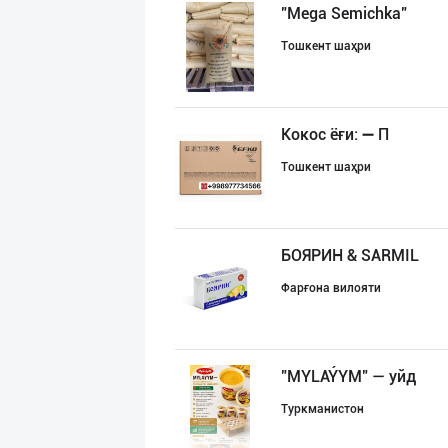
"Mega Semichka"
Тошкент шаҳри
Кокос ёғи: ➖ П
Тошкент шаҳри
БОЯРИН & SARMIL
Фарғона вилояти
"MYLAÝYM" — уйд
Туркманистон