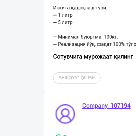
Иккита қадоқлаш тури:
➖ 1 литр
➖ 5 литр
➖ Минимал буюртма: 100кг.
Сотувчига мурожаат қилинг
SHIKOYAT QILISH
Company-107194