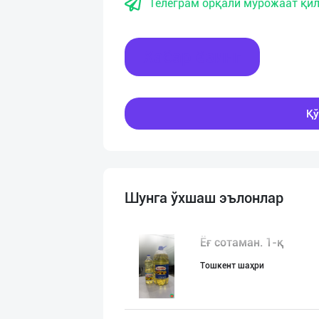
Телеграм орқали мурожаат қил
Хабар ёзинг
Қў
Шунга ўхшаш эълонлар
Ёғ сотаман. 1-қ
Тошкент шаҳри