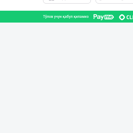
Тўлов учун қабул қиламиз
"PARVINA" бренд
Тошкент вилояти
"Щедрость приро
Тошкент шаҳри
Маргарин ва топ
Тошкент шаҳри