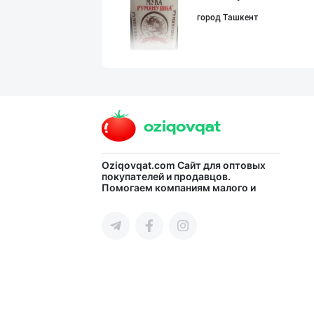
город Ташкент
"Shahzod Maishe
город Ташкент
➖ "CHIKO" ўйинч
Oziqovqat.com
Сайт для оптовых
покупателей и продавцов.
Помогаем компаниям малого и
город Ташкент
среднего бизнеса Узбекистана и
СНГ быстро найти лучших
поставщиков и новых клиентов,
продвигать свою продукцию в
интернете.
Чирчиқ шаҳрида
Ташкентская область