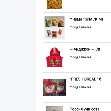
Фирма "SNACK MI
город Ташкент
➖ Андижон ➖ Си
город Ташкент
"FRESH BREAD" б
город Ташкент
Россия уни сота