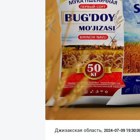
Язык
Личные
данные
Новости
2
Чаты
История
реферальных
переходов
Условия
использования
FAQ
Джизакская область,
2024-07-09 19:30:00
О