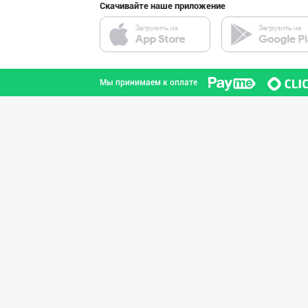
Скачивайте наше приложение
Тўғридан-тўғри
город Ташкент
Мы принимаем к оплате
Чирчиқ шаҳрида
Ташкентская область
Тўғридан-тўғри
город Ташкент
'Po Puti Sendvi
город Ташкент