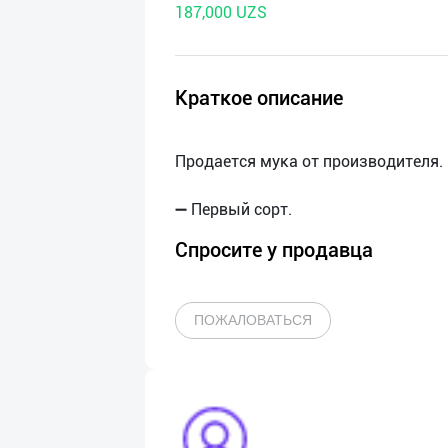
187,000 UZS
нас
Техническая
поддержка
Краткое описание
Поделиться
Продается мука от производителя.
приложением
Выход
о
Спросите у продавца
ПОЖАЛОВАТЬСЯ