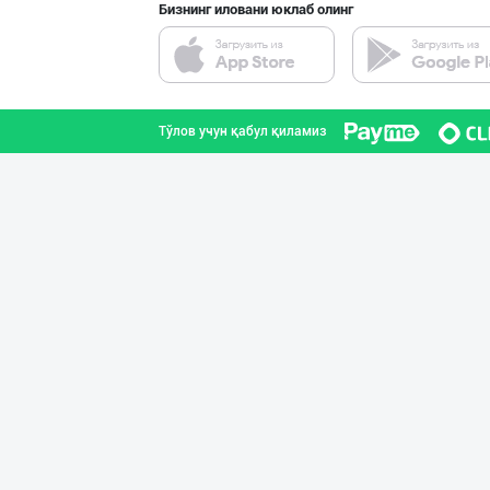
Бизнинг иловани юклаб олинг
➖ Андижон ➖ Си
Тошкент шаҳри
Тўлов учун қабул қиламиз
Ҳалол Савдо, Си
Тошкент шаҳри
"Cornus" ва "Fr
Тошкент шаҳри
Бозорларда кўп
Тошкент вилояти