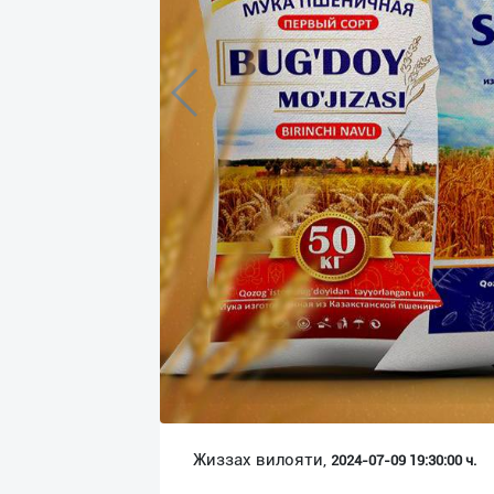
Язык
Личные
данные
Новости
2
Чаты
История
реферальных
переходов
Условия
использования
FAQ
Жиззах вилояти,
2024-07-09 19:30:00 ч.
О