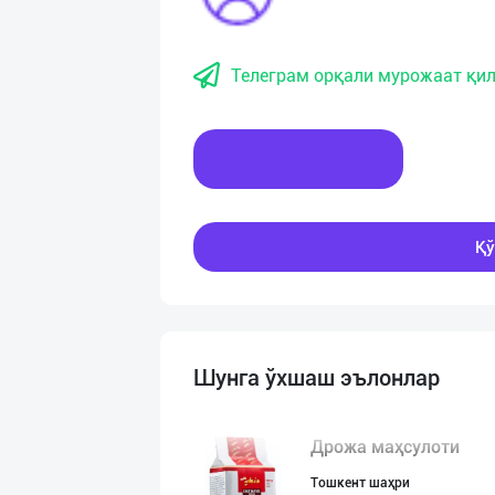
Телеграм орқали мурожаат қил
Хабар ёзинг
Қў
Шунга ўхшаш эълонлар
Дрожа маҳсулоти
Тошкент шаҳри