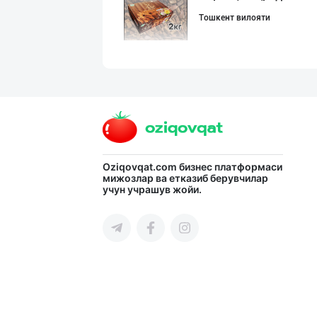
Тошкент вилояти
➖ "CHIKO" ўйинч
Тошкент шаҳри
"Shahzod Maishe
Oziqovqat.com
бизнес платформаси
мижозлар ва етказиб берувчилар
учун учрашув жойи.
Тошкент шаҳри
Россия уни сота
Тошкент шаҳри