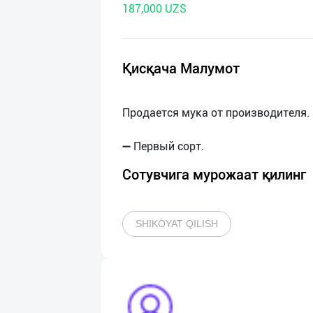
187,000 UZS
нас
Техническая
поддержка
Қисқача Малумот
Поделиться
Продается мука от производителя.
приложением
Выход
о
Сотувчига мурожаат қилинг
SHIKOYAT QILISH