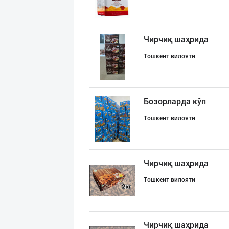
Чирчиқ шаҳрида
Тошкент вилояти
Бозорларда кўп
Тошкент вилояти
Чирчиқ шаҳрида
Тошкент вилояти
Чирчиқ шаҳрида